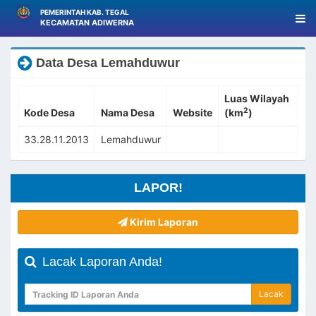
PEMERINTAH KAB. TEGAL
KECAMATAN ADIWERNA
Data Desa Lemahduwur
Luas Wilayah
2
Kode Desa
Nama Desa
Website
(km
)
33.28.11.2013
Lemahduwur
LAPOR!
Kirim Laporan
Lacak Laporan Anda!
Lacak