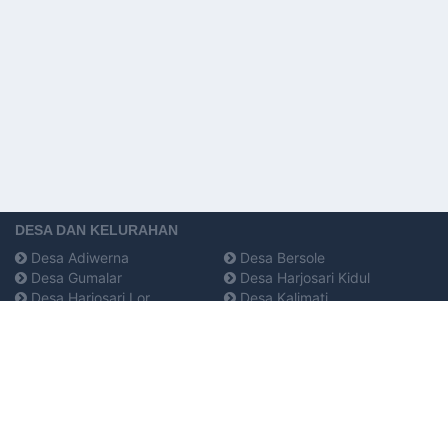
DESA DAN KELURAHAN
Desa Adiwerna
Desa Bersole
Desa Gumalar
Desa Harjosari Kidul
Desa Harjosari Lor
Desa Kalimati
Desa Kaliwadas
Desa Kedungsukun
Desa Lemahduwur
Desa Lumingser
Desa Pagedangan
Desa Pagiyanten
Desa Pecangakan
Desa Pedeslohor
Desa Penarukan
Desa Pesarean Pesarean
Desa Ujungrusi Ujungrusi
Desa Tembok Banjaran
Tembok Banjaran