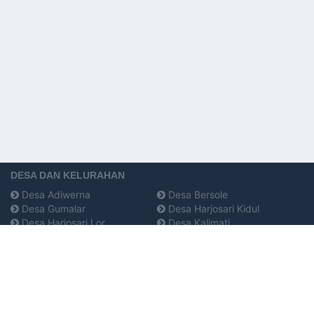
DESA DAN KELURAHAN
Desa Adiwerna
Desa Bersole
Desa Gumalar
Desa Harjosari Kidul
Desa Harjosari Lor
Desa Kalimati
Desa Kaliwadas
Desa Kedungsukun
Desa Lemahduwur
Desa Lumingser
Desa Pagedangan
Desa Pagiyanten
Desa Pecangakan
Desa Pedeslohor
Desa Penarukan
Desa Pesarean Pesarean
Desa Ujungrusi Ujungrusi
Desa Tembok Banjaran