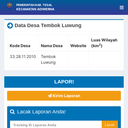
PEMERINTAH KAB. TEGAL
KECAMATAN ADIWERNA
Data Desa Tembok Luwung
Luas Wilayah
2
Kode Desa
Nama Desa
Website
(km
)
33.28.11.2010
Tembok
Luwung
LAPOR!
Kirim Laporan
Lacak Laporan Anda!
Lacak